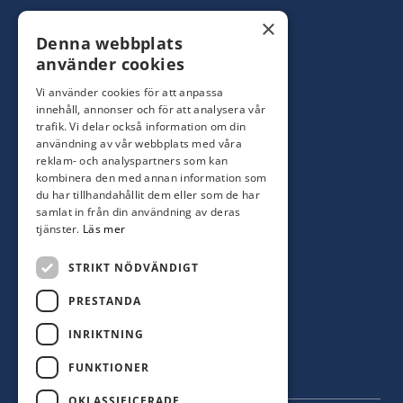
Konsumentbutik:
0480-44 28 00
×
Denna webbplats
Yrkesbutik: 0480-44 28 08
info@hagblomsfarghandel.nu
använder cookies
Vi använder cookies för att anpassa
Torsåsgatan 9
innehåll, annonser och för att analysera vår
392 39 Kalmar
trafik. Vi delar också information om din
användning av vår webbplats med våra
reklam- och analyspartners som kan
Färjestaden
kombinera den med annan information som
du har tillhandahållit dem eller som de har
0485-310 71
samlat in från din användning av deras
oland@hagblomsfarghandel.nu
tjänster.
Läs mer
Storgatan 34
STRIKT NÖDVÄNDIGT
386 30 Färjestaden
PRESTANDA
INRIKTNING
FUNKTIONER
OKLASSIFICERADE