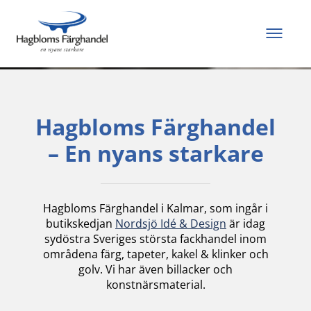
Allt du behöver för
att måla och renovera
Hagbloms Färghandel
– En nyans starkare
Hagbloms Färghandel i Kalmar, som ingår i
butikskedjan
Nordsjö Idé & Design
är idag
sydöstra Sveriges största fackhandel inom
områdena färg, tapeter, kakel & klinker och
golv. Vi har även billacker och
konstnärsmaterial.