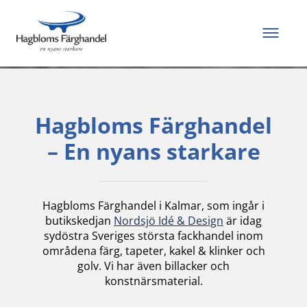
Allt du behöver för
att måla och renovera
Hagbloms Färghandel
– En nyans starkare
Hagbloms Färghandel i Kalmar, som ingår i
butikskedjan
Nordsjö Idé & Design
är idag
sydöstra Sveriges största fackhandel inom
områdena färg, tapeter, kakel & klinker och
golv. Vi har även billacker och
konstnärsmaterial.