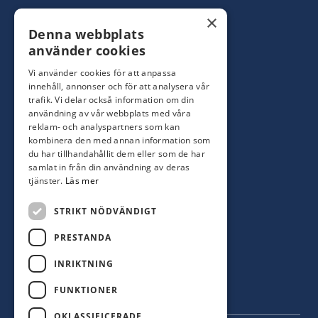
Konsumentbutik:
0480-44 28 00
×
Denna webbplats
Yrkesbutik: 0480-44 28 08
info@hagblomsfarghandel.nu
använder cookies
Vi använder cookies för att anpassa
Torsåsgatan 9
innehåll, annonser och för att analysera vår
392 39 Kalmar
trafik. Vi delar också information om din
användning av vår webbplats med våra
reklam- och analyspartners som kan
Färjestaden
kombinera den med annan information som
du har tillhandahållit dem eller som de har
0485-310 71
samlat in från din användning av deras
oland@hagblomsfarghandel.nu
tjänster.
Läs mer
Storgatan 34
STRIKT NÖDVÄNDIGT
386 30 Färjestaden
PRESTANDA
INRIKTNING
FUNKTIONER
OKLASSIFICERADE