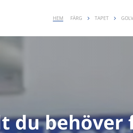
HEM
FÄRG
TAPET
GOL
lt du behöver 