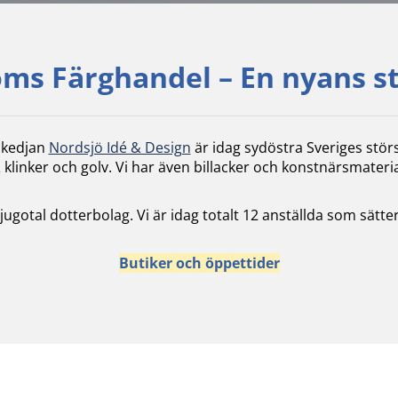
ms Färghandel – En nyans s
skedjan
Nordsjö Idé & Design
är idag sydöstra Sveriges stör
 klinker och golv. Vi har även billacker och konstnärsmateria
 tjugotal dotterbolag. Vi är idag totalt 12 anställda som sä
Butiker och öppettider