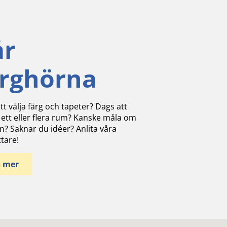
år
ärghörna
tt välja färg och tapeter? Dags att
 ett eller flera rum? Kanske måla om
n? Saknar du idéer? Anlita våra
ttare!
s mer