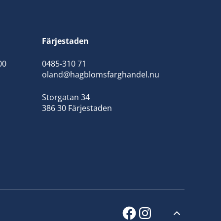
Färjestaden
00
0485-310 71
oland@hagblomsfarghandel.nu
Storgatan 34
386 30 Färjestaden
facebook
instagram