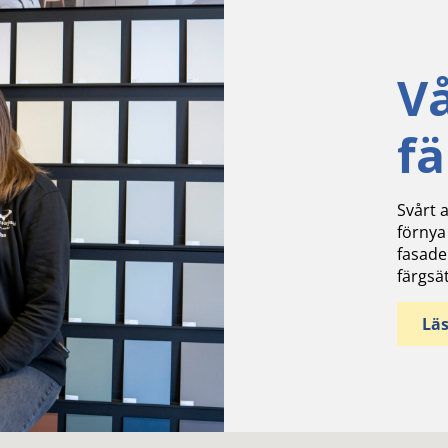
V
f
Svårt a
förnya
fasade
färgsä
Lä