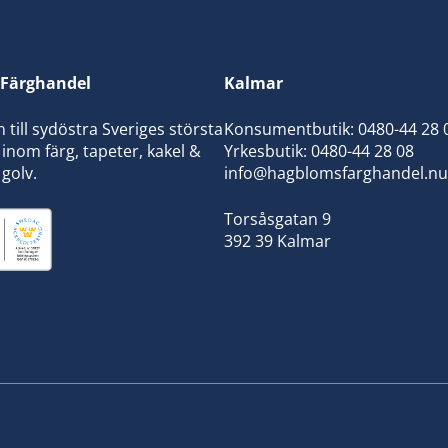
Färghandel
Kalmar
ill sydöstra Sveriges största
Konsumentbutik:
0480-44 28 
inom färg, tapeter, kakel &
Yrkesbutik: 0480-44 28 08
 golv.
info@hagblomsfarghandel.nu
Torsåsgatan 9
392 39 Kalmar