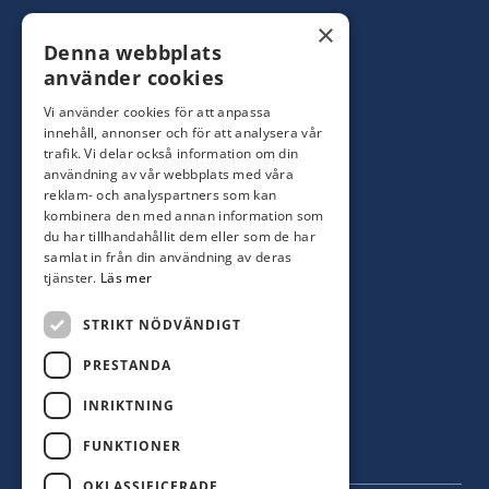
Konsumentbutik:
0480-44 28 00
×
Denna webbplats
Yrkesbutik: 0480-44 28 08
info@hagblomsfarghandel.nu
använder cookies
Vi använder cookies för att anpassa
Torsåsgatan 9
innehåll, annonser och för att analysera vår
392 39 Kalmar
trafik. Vi delar också information om din
användning av vår webbplats med våra
reklam- och analyspartners som kan
Färjestaden
kombinera den med annan information som
du har tillhandahållit dem eller som de har
0485-310 71
samlat in från din användning av deras
oland@hagblomsfarghandel.nu
tjänster.
Läs mer
Storgatan 34
STRIKT NÖDVÄNDIGT
386 30 Färjestaden
PRESTANDA
INRIKTNING
FUNKTIONER
OKLASSIFICERADE