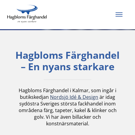
Allt du behöver för
att måla och renovera
Hagbloms Färghandel
– En nyans starkare
Hagbloms Färghandel i Kalmar, som ingår i
butikskedjan
Nordsjö Idé & Design
är idag
sydöstra Sveriges största fackhandel inom
områdena färg, tapeter, kakel & klinker och
golv. Vi har även billacker och
konstnärsmaterial.