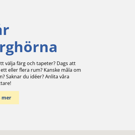
år
ärghörna
tt välja färg och tapeter? Dags att
 ett eller flera rum? Kanske måla om
n? Saknar du idéer? Anlita våra
ttare!
s mer