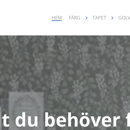
HEM
FÄRG
TAPET
GOL
lt du behöver 