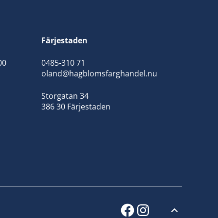
Färjestaden
00
0485-310 71
oland@hagblomsfarghandel.nu
Storgatan 34
386 30 Färjestaden
facebook
instagram