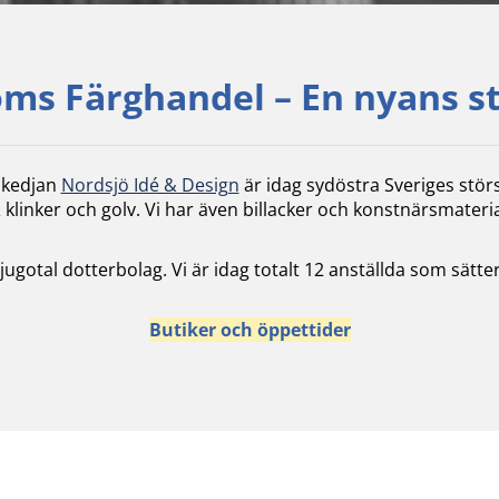
ms Färghandel – En nyans s
skedjan
Nordsjö Idé & Design
är idag sydöstra Sveriges stör
 klinker och golv. Vi har även billacker och konstnärsmateria
 tjugotal dotterbolag. Vi är idag totalt 12 anställda som sä
Butiker och öppettider