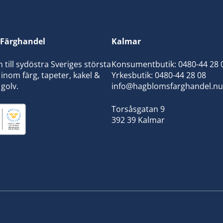
Färghandel
Kalmar
ill sydöstra Sveriges största
Konsumentbutik:
0480-44 28 
inom färg, tapeter, kakel &
Yrkesbutik: 0480-44 28 08
 golv.
info@hagblomsfarghandel.nu
Torsåsgatan 9
392 39 Kalmar