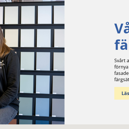
V
f
Svårt a
förnya
fasade
färgsä
Lä