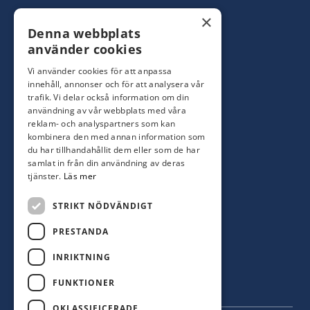
Konsumentbutik:
0480-44 28 00
×
Denna webbplats
Yrkesbutik: 0480-44 28 08
info@hagblomsfarghandel.nu
använder cookies
Vi använder cookies för att anpassa
Torsåsgatan 9
innehåll, annonser och för att analysera vår
392 39 Kalmar
trafik. Vi delar också information om din
användning av vår webbplats med våra
reklam- och analyspartners som kan
Färjestaden
kombinera den med annan information som
du har tillhandahållit dem eller som de har
0485-310 71
samlat in från din användning av deras
oland@hagblomsfarghandel.nu
tjänster.
Läs mer
Storgatan 34
STRIKT NÖDVÄNDIGT
386 30 Färjestaden
PRESTANDA
INRIKTNING
FUNKTIONER
OKLASSIFICERADE