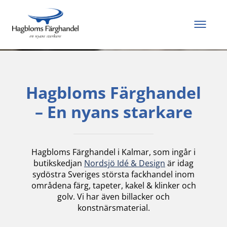
Allt du behöver för
att måla och renovera
Hagbloms Färghandel
– En nyans starkare
Hagbloms Färghandel i Kalmar, som ingår i
butikskedjan
Nordsjö Idé & Design
är idag
sydöstra Sveriges största fackhandel inom
områdena färg, tapeter, kakel & klinker och
golv. Vi har även billacker och
konstnärsmaterial.