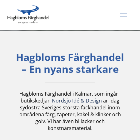
Allt du behöver för
att måla och renovera
Hagbloms Färghandel
– En nyans starkare
Hagbloms Färghandel i Kalmar, som ingår i
butikskedjan
Nordsjö Idé & Design
är idag
sydöstra Sveriges största fackhandel inom
områdena färg, tapeter, kakel & klinker och
golv. Vi har även billacker och
konstnärsmaterial.