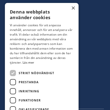
Konsumentbutik:
0480-44 28 00
×
Denna webbplats
Yrkesbutik: 0480-44 28 08
info@hagblomsfarghandel.nu
använder cookies
Vi använder cookies för att anpassa
Torsåsgatan 9
innehåll, annonser och för att analysera vår
392 39 Kalmar
trafik. Vi delar också information om din
användning av vår webbplats med våra
reklam- och analyspartners som kan
Färjestaden
kombinera den med annan information som
du har tillhandahållit dem eller som de har
0485-310 71
samlat in från din användning av deras
oland@hagblomsfarghandel.nu
tjänster.
Läs mer
Storgatan 34
STRIKT NÖDVÄNDIGT
386 30 Färjestaden
PRESTANDA
INRIKTNING
FUNKTIONER
OKLASSIFICERADE