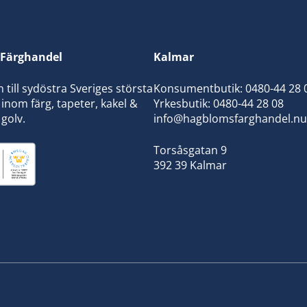
Färghandel
Kalmar
ill sydöstra Sveriges största
Konsumentbutik:
0480-44 28 
inom färg, tapeter, kakel &
Yrkesbutik: 0480-44 28 08
 golv.
info@hagblomsfarghandel.nu
Torsåsgatan 9
392 39 Kalmar