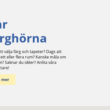
år
ärghörna
tt välja färg och tapeter? Dags att
 ett eller flera rum? Kanske måla om
n? Saknar du idéer? Anlita våra
ttare!
s mer