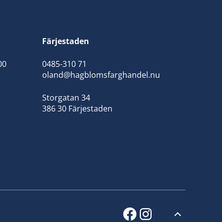
Färjestaden
00
0485-310 71
oland@hagblomsfarghandel.nu
Storgatan 34
386 30 Färjestaden
facebook
instagram