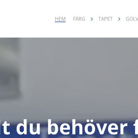
HEM
FÄRG
TAPET
GOL
lt du behöver 