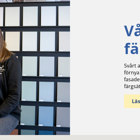
V
f
Svårt a
förnya
fasade
färgsä
Lä