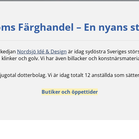
ms Färghandel – En nyans s
skedjan
Nordsjö Idé & Design
är idag sydöstra Sveriges stör
 klinker och golv. Vi har även billacker och konstnärsmateria
 tjugotal dotterbolag. Vi är idag totalt 12 anställda som sä
Butiker och öppettider