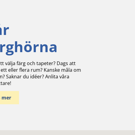
år
ärghörna
tt välja färg och tapeter? Dags att
 ett eller flera rum? Kanske måla om
n? Saknar du idéer? Anlita våra
ttare!
s mer