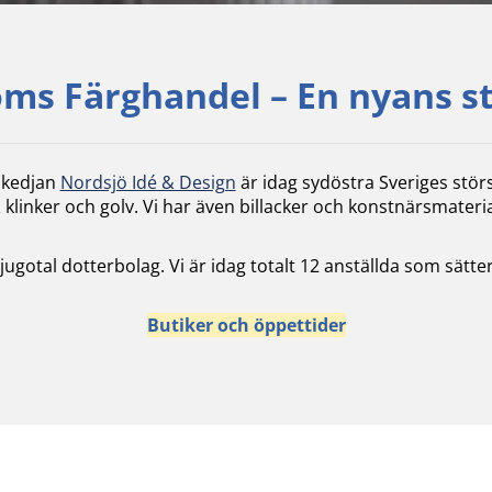
ms Färghandel – En nyans s
skedjan
Nordsjö Idé & Design
är idag sydöstra Sveriges stör
 klinker och golv. Vi har även billacker och konstnärsmateria
 tjugotal dotterbolag. Vi är idag totalt 12 anställda som sä
Butiker och öppettider