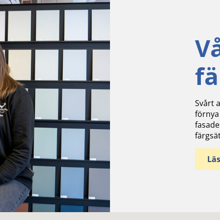
V
f
Svårt a
förnya
fasade
färgsä
Lä