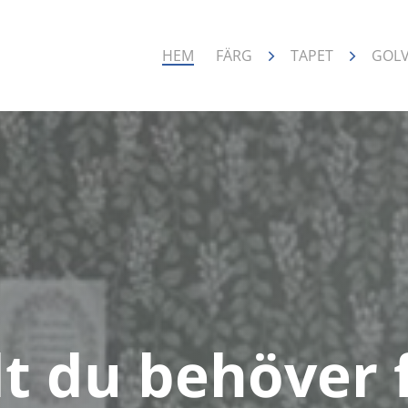
HEM
FÄRG
TAPET
GOL
lt du behöver 