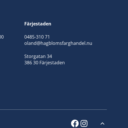
Färjestaden
00
0485-310 71
oland@hagblomsfarghandel.nu
Storgatan 34
386 30 Färjestaden
facebook
instagram