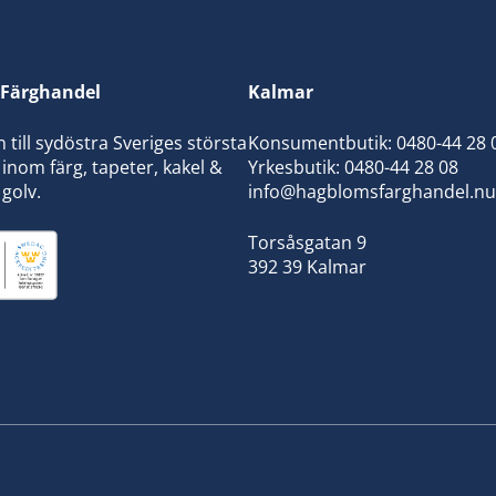
Färghandel
Kalmar
ill sydöstra Sveriges största
Konsumentbutik:
0480-44 28 
inom färg, tapeter, kakel &
Yrkesbutik: 0480-44 28 08
 golv.
info@hagblomsfarghandel.nu
Torsåsgatan 9
392 39 Kalmar