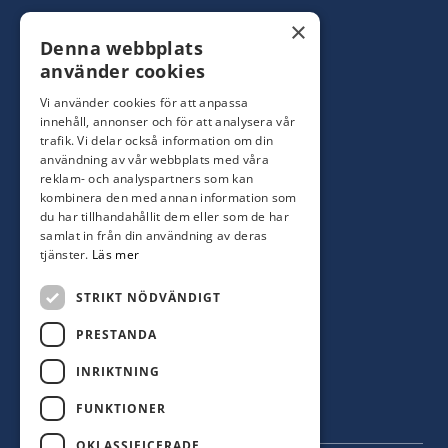
Konsumentbutik:
0480-44 28 00
×
Denna webbplats
Yrkesbutik: 0480-44 28 08
info@hagblomsfarghandel.nu
använder cookies
Vi använder cookies för att anpassa
Torsåsgatan 9
innehåll, annonser och för att analysera vår
392 39 Kalmar
trafik. Vi delar också information om din
användning av vår webbplats med våra
reklam- och analyspartners som kan
Färjestaden
kombinera den med annan information som
du har tillhandahållit dem eller som de har
0485-310 71
samlat in från din användning av deras
oland@hagblomsfarghandel.nu
tjänster.
Läs mer
Storgatan 34
STRIKT NÖDVÄNDIGT
386 30 Färjestaden
PRESTANDA
INRIKTNING
FUNKTIONER
OKLASSIFICERADE