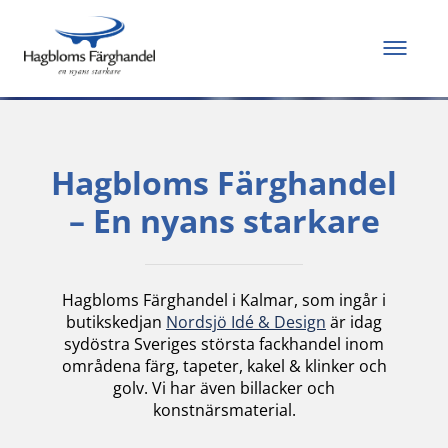
Allt du behöver för
att måla och renovera
Hagbloms Färghandel
– En nyans starkare
Hagbloms Färghandel i Kalmar, som ingår i
butikskedjan
Nordsjö Idé & Design
är idag
sydöstra Sveriges största fackhandel inom
områdena färg, tapeter, kakel & klinker och
golv. Vi har även billacker och
konstnärsmaterial.