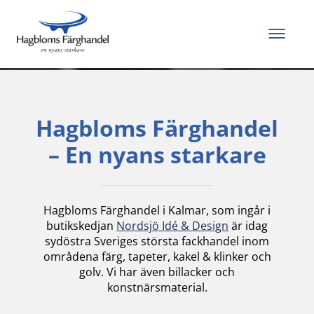
Allt du behöver för
att måla och renovera
Hagbloms Färghandel
– En nyans starkare
Hagbloms Färghandel i Kalmar, som ingår i
butikskedjan
Nordsjö Idé & Design
är idag
sydöstra Sveriges största fackhandel inom
områdena färg, tapeter, kakel & klinker och
golv. Vi har även billacker och
konstnärsmaterial.