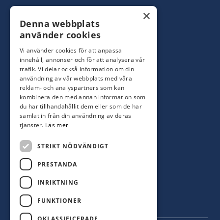
Konsumentbutik:
0480-44 28 00
×
Denna webbplats
Yrkesbutik: 0480-44 28 08
info@hagblomsfarghandel.nu
använder cookies
Vi använder cookies för att anpassa
Torsåsgatan 9
innehåll, annonser och för att analysera vår
392 39 Kalmar
trafik. Vi delar också information om din
användning av vår webbplats med våra
reklam- och analyspartners som kan
Färjestaden
kombinera den med annan information som
du har tillhandahållit dem eller som de har
0485-310 71
samlat in från din användning av deras
oland@hagblomsfarghandel.nu
tjänster.
Läs mer
Storgatan 34
STRIKT NÖDVÄNDIGT
386 30 Färjestaden
PRESTANDA
INRIKTNING
FUNKTIONER
OKLASSIFICERADE