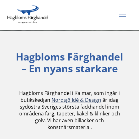
Allt du behöver för
att måla och renovera
Hagbloms Färghandel
– En nyans starkare
Hagbloms Färghandel i Kalmar, som ingår i
butikskedjan
Nordsjö Idé & Design
är idag
sydöstra Sveriges största fackhandel inom
områdena färg, tapeter, kakel & klinker och
golv. Vi har även billacker och
konstnärsmaterial.