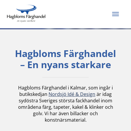
Allt du behöver för
att måla och renovera
Hagbloms Färghandel
– En nyans starkare
Hagbloms Färghandel i Kalmar, som ingår i
butikskedjan
Nordsjö Idé & Design
är idag
sydöstra Sveriges största fackhandel inom
områdena färg, tapeter, kakel & klinker och
golv. Vi har även billacker och
konstnärsmaterial.