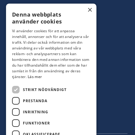
Konsumentbutik:
0480-44 28 00
×
Denna webbplats
Yrkesbutik: 0480-44 28 08
info@hagblomsfarghandel.nu
använder cookies
Vi använder cookies för att anpassa
Torsåsgatan 9
innehåll, annonser och för att analysera vår
392 39 Kalmar
trafik. Vi delar också information om din
användning av vår webbplats med våra
reklam- och analyspartners som kan
Färjestaden
kombinera den med annan information som
du har tillhandahållit dem eller som de har
0485-310 71
samlat in från din användning av deras
oland@hagblomsfarghandel.nu
tjänster.
Läs mer
Storgatan 34
STRIKT NÖDVÄNDIGT
386 30 Färjestaden
PRESTANDA
INRIKTNING
FUNKTIONER
OKLASSIFICERADE