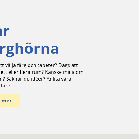
år
ärghörna
tt välja färg och tapeter? Dags att
 ett eller flera rum? Kanske måla om
n? Saknar du idéer? Anlita våra
ttare!
s mer