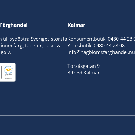
Färghandel
Kalmar
ill sydöstra Sveriges största
Konsumentbutik:
0480-44 28 
inom färg, tapeter, kakel &
Yrkesbutik: 0480-44 28 08
 golv.
info@hagblomsfarghandel.nu
Torsåsgatan 9
392 39 Kalmar