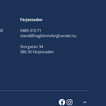
Färjestaden
00
0485-310 71
oland@hagblomsfarghandel.nu
Storgatan 34
386 30 Färjestaden
facebook
instagram