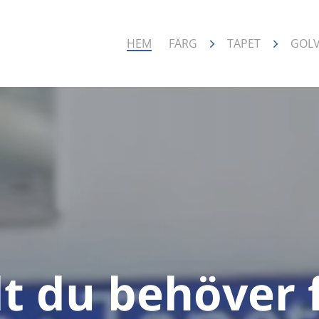
HEM
FÄRG
TAPET
GOL
lt du behöver 