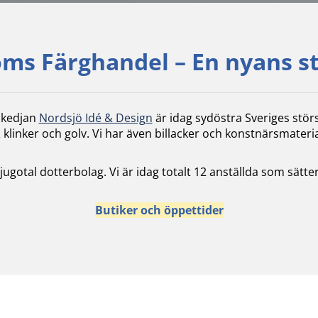
ms Färghandel – En nyans s
skedjan
Nordsjö Idé & Design
är idag sydöstra Sveriges stör
 klinker och golv. Vi har även billacker och konstnärsmateria
 tjugotal dotterbolag. Vi är idag totalt 12 anställda som sä
Butiker och öppettider