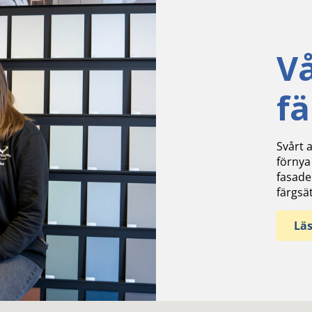
V
f
Svårt a
förnya
fasade
färgsä
Lä