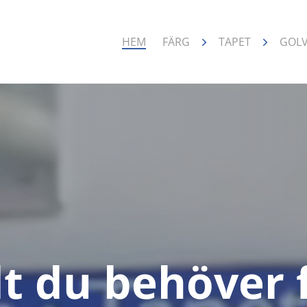
HEM
FÄRG
TAPET
GOL
lt du behöver 