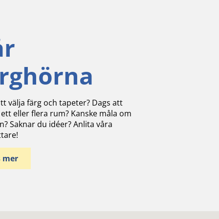
år
ärghörna
tt välja färg och tapeter? Dags att
 ett eller flera rum? Kanske måla om
n? Saknar du idéer? Anlita våra
ttare!
s mer