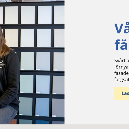
V
f
Svårt a
förnya
fasade
färgsä
Lä