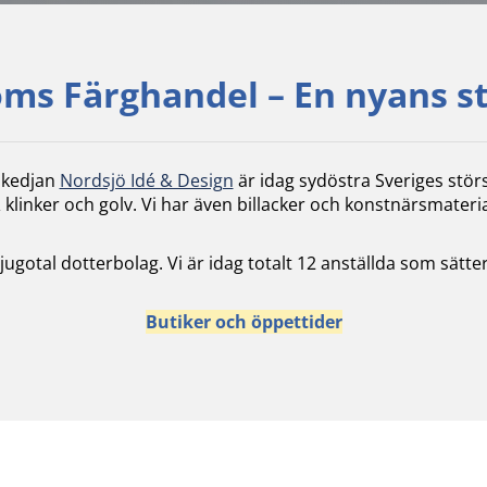
ms Färghandel – En nyans s
skedjan
Nordsjö Idé & Design
är idag sydöstra Sveriges stör
 klinker och golv. Vi har även billacker och konstnärsmateria
 tjugotal dotterbolag. Vi är idag totalt 12 anställda som sä
Butiker och öppettider