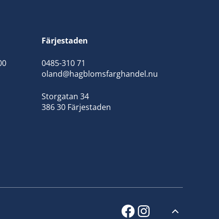
Färjestaden
00
0485-310 71
oland@hagblomsfarghandel.nu
Storgatan 34
386 30 Färjestaden
facebook
instagram