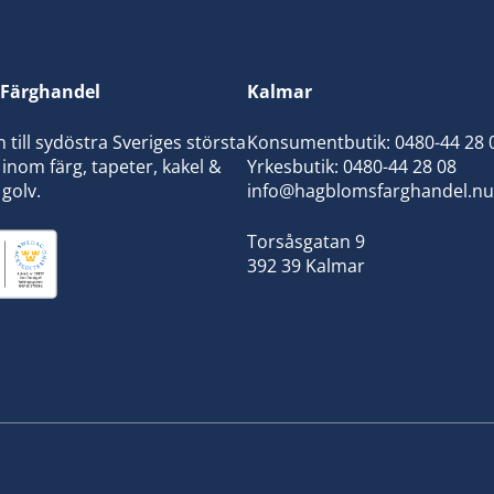
Färghandel
Kalmar
ill sydöstra Sveriges största
Konsumentbutik:
0480-44 28 
inom färg, tapeter, kakel &
Yrkesbutik: 0480-44 28 08
 golv.
info@hagblomsfarghandel.nu
Torsåsgatan 9
392 39 Kalmar