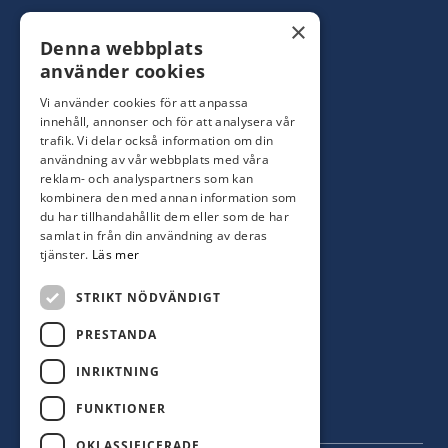
Konsumentbutik:
0480-44 28 00
×
Denna webbplats
Yrkesbutik: 0480-44 28 08
info@hagblomsfarghandel.nu
använder cookies
Vi använder cookies för att anpassa
Torsåsgatan 9
innehåll, annonser och för att analysera vår
392 39 Kalmar
trafik. Vi delar också information om din
användning av vår webbplats med våra
reklam- och analyspartners som kan
Färjestaden
kombinera den med annan information som
du har tillhandahållit dem eller som de har
0485-310 71
samlat in från din användning av deras
oland@hagblomsfarghandel.nu
tjänster.
Läs mer
Storgatan 34
STRIKT NÖDVÄNDIGT
386 30 Färjestaden
PRESTANDA
INRIKTNING
FUNKTIONER
OKLASSIFICERADE