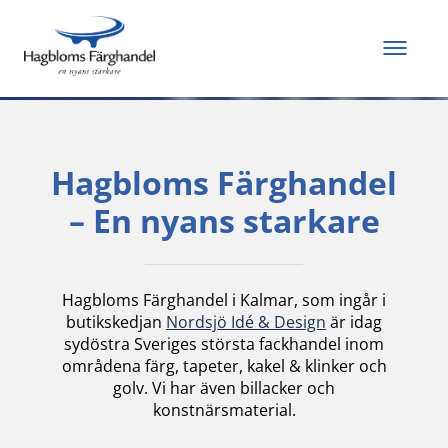
Allt du behöver för
att måla och renovera
Hagbloms Färghandel
– En nyans starkare
Hagbloms Färghandel i Kalmar, som ingår i
butikskedjan
Nordsjö Idé & Design
är idag
sydöstra Sveriges största fackhandel inom
områdena färg, tapeter, kakel & klinker och
golv. Vi har även billacker och
konstnärsmaterial.