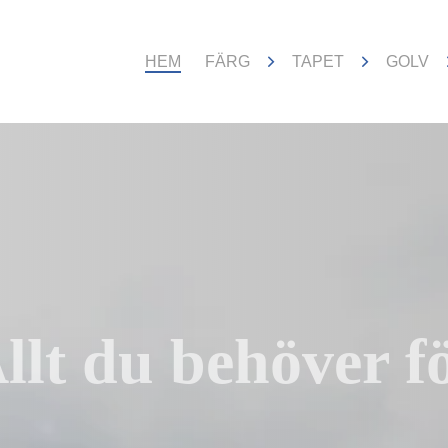
HEM
FÄRG
TAPET
GOL
lt du behöver 