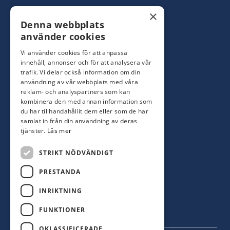
Konsumentbutik:
0480-44 28 00
×
Denna webbplats
Yrkesbutik: 0480-44 28 08
info@hagblomsfarghandel.nu
använder cookies
Vi använder cookies för att anpassa
Torsåsgatan 9
innehåll, annonser och för att analysera vår
392 39 Kalmar
trafik. Vi delar också information om din
användning av vår webbplats med våra
reklam- och analyspartners som kan
Färjestaden
kombinera den med annan information som
du har tillhandahållit dem eller som de har
0485-310 71
samlat in från din användning av deras
oland@hagblomsfarghandel.nu
tjänster.
Läs mer
Storgatan 34
STRIKT NÖDVÄNDIGT
386 30 Färjestaden
PRESTANDA
INRIKTNING
FUNKTIONER
OKLASSIFICERADE