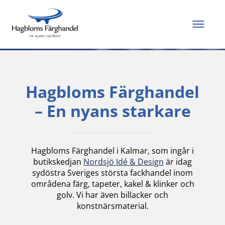
Allt du behöver för
att måla och renovera
Hagbloms Färghandel
– En nyans starkare
Hagbloms Färghandel i Kalmar, som ingår i
butikskedjan
Nordsjö Idé & Design
är idag
sydöstra Sveriges största fackhandel inom
områdena färg, tapeter, kakel & klinker och
golv. Vi har även billacker och
konstnärsmaterial.