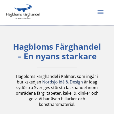
Allt du behöver för
att måla och renovera
Hagbloms Färghandel
– En nyans starkare
Hagbloms Färghandel i Kalmar, som ingår i
butikskedjan
Nordsjö Idé & Design
är idag
sydöstra Sveriges största fackhandel inom
områdena färg, tapeter, kakel & klinker och
golv. Vi har även billacker och
konstnärsmaterial.