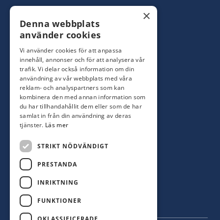
Konsumentbutik:
0480-44 28 00
×
Denna webbplats
Yrkesbutik: 0480-44 28 08
info@hagblomsfarghandel.nu
använder cookies
Vi använder cookies för att anpassa
Torsåsgatan 9
innehåll, annonser och för att analysera vår
392 39 Kalmar
trafik. Vi delar också information om din
användning av vår webbplats med våra
reklam- och analyspartners som kan
Färjestaden
kombinera den med annan information som
du har tillhandahållit dem eller som de har
0485-310 71
samlat in från din användning av deras
oland@hagblomsfarghandel.nu
tjänster.
Läs mer
Storgatan 34
STRIKT NÖDVÄNDIGT
386 30 Färjestaden
PRESTANDA
INRIKTNING
FUNKTIONER
OKLASSIFICERADE