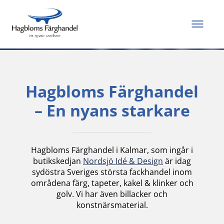
Allt du behöver för
att måla och renovera
Hagbloms Färghandel
– En nyans starkare
Hagbloms Färghandel i Kalmar, som ingår i
butikskedjan
Nordsjö Idé & Design
är idag
sydöstra Sveriges största fackhandel inom
områdena färg, tapeter, kakel & klinker och
golv. Vi har även billacker och
konstnärsmaterial.