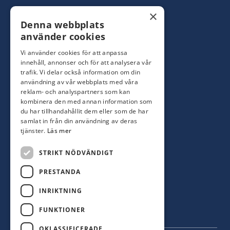
Konsumentbutik:
0480-44 28 00
×
Denna webbplats
Yrkesbutik: 0480-44 28 08
info@hagblomsfarghandel.nu
använder cookies
Vi använder cookies för att anpassa
Torsåsgatan 9
innehåll, annonser och för att analysera vår
392 39 Kalmar
trafik. Vi delar också information om din
användning av vår webbplats med våra
reklam- och analyspartners som kan
Färjestaden
kombinera den med annan information som
du har tillhandahållit dem eller som de har
0485-310 71
samlat in från din användning av deras
oland@hagblomsfarghandel.nu
tjänster.
Läs mer
Storgatan 34
STRIKT NÖDVÄNDIGT
386 30 Färjestaden
PRESTANDA
INRIKTNING
FUNKTIONER
OKLASSIFICERADE