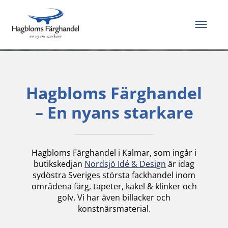
Allt du behöver för
att måla och renovera
Hagbloms Färghandel
– En nyans starkare
Hagbloms Färghandel i Kalmar, som ingår i
butikskedjan
Nordsjö Idé & Design
är idag
sydöstra Sveriges största fackhandel inom
områdena färg, tapeter, kakel & klinker och
golv. Vi har även billacker och
konstnärsmaterial.