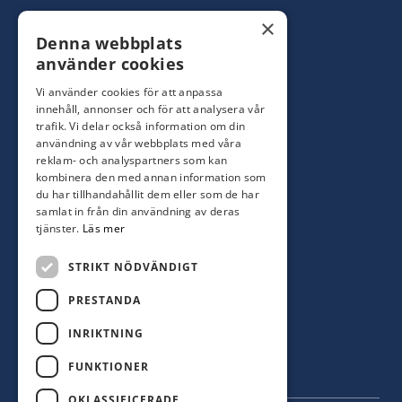
Konsumentbutik:
0480-44 28 00
×
Denna webbplats
Yrkesbutik: 0480-44 28 08
info@hagblomsfarghandel.nu
använder cookies
Vi använder cookies för att anpassa
Torsåsgatan 9
innehåll, annonser och för att analysera vår
392 39 Kalmar
trafik. Vi delar också information om din
användning av vår webbplats med våra
reklam- och analyspartners som kan
Färjestaden
kombinera den med annan information som
du har tillhandahållit dem eller som de har
0485-310 71
samlat in från din användning av deras
oland@hagblomsfarghandel.nu
tjänster.
Läs mer
Storgatan 34
STRIKT NÖDVÄNDIGT
386 30 Färjestaden
PRESTANDA
INRIKTNING
FUNKTIONER
OKLASSIFICERADE