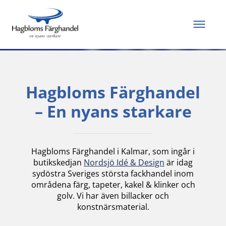
Allt du behöver för
att måla och renovera
Hagbloms Färghandel
– En nyans starkare
Hagbloms Färghandel i Kalmar, som ingår i
butikskedjan
Nordsjö Idé & Design
är idag
sydöstra Sveriges största fackhandel inom
områdena färg, tapeter, kakel & klinker och
golv. Vi har även billacker och
konstnärsmaterial.