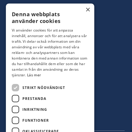
Konsumentbutik:
0480-44 28 00
×
Denna webbplats
Yrkesbutik: 0480-44 28 08
info@hagblomsfarghandel.nu
använder cookies
Vi använder cookies för att anpassa
Torsåsgatan 9
innehåll, annonser och för att analysera vår
392 39 Kalmar
trafik. Vi delar också information om din
användning av vår webbplats med våra
reklam- och analyspartners som kan
Färjestaden
kombinera den med annan information som
du har tillhandahållit dem eller som de har
0485-310 71
samlat in från din användning av deras
oland@hagblomsfarghandel.nu
tjänster.
Läs mer
Storgatan 34
STRIKT NÖDVÄNDIGT
386 30 Färjestaden
PRESTANDA
INRIKTNING
FUNKTIONER
OKLASSIFICERADE