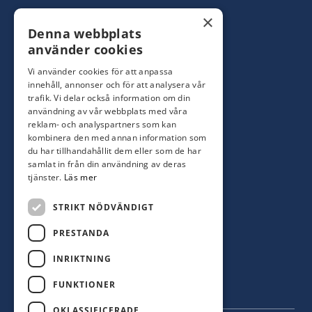
Konsumentbutik:
0480-44 28 00
×
Denna webbplats
Yrkesbutik: 0480-44 28 08
info@hagblomsfarghandel.nu
använder cookies
Vi använder cookies för att anpassa
Torsåsgatan 9
innehåll, annonser och för att analysera vår
392 39 Kalmar
trafik. Vi delar också information om din
användning av vår webbplats med våra
reklam- och analyspartners som kan
Färjestaden
kombinera den med annan information som
du har tillhandahållit dem eller som de har
0485-310 71
samlat in från din användning av deras
oland@hagblomsfarghandel.nu
tjänster.
Läs mer
Storgatan 34
STRIKT NÖDVÄNDIGT
386 30 Färjestaden
PRESTANDA
INRIKTNING
FUNKTIONER
OKLASSIFICERADE