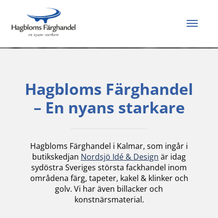
Allt du behöver för
att måla och renovera
Hagbloms Färghandel
– En nyans starkare
Hagbloms Färghandel i Kalmar, som ingår i
butikskedjan
Nordsjö Idé & Design
är idag
sydöstra Sveriges största fackhandel inom
områdena färg, tapeter, kakel & klinker och
golv. Vi har även billacker och
konstnärsmaterial.