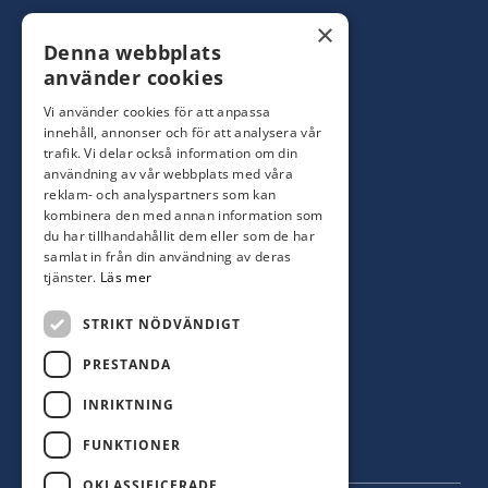
Konsumentbutik:
0480-44 28 00
×
Denna webbplats
Yrkesbutik: 0480-44 28 08
info@hagblomsfarghandel.nu
använder cookies
Vi använder cookies för att anpassa
Torsåsgatan 9
innehåll, annonser och för att analysera vår
392 39 Kalmar
trafik. Vi delar också information om din
användning av vår webbplats med våra
reklam- och analyspartners som kan
Färjestaden
kombinera den med annan information som
du har tillhandahållit dem eller som de har
0485-310 71
samlat in från din användning av deras
oland@hagblomsfarghandel.nu
tjänster.
Läs mer
Storgatan 34
STRIKT NÖDVÄNDIGT
386 30 Färjestaden
PRESTANDA
INRIKTNING
FUNKTIONER
OKLASSIFICERADE