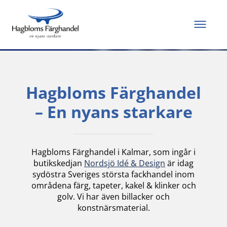
Allt du behöver för
att måla och renovera
Hagbloms Färghandel
– En nyans starkare
Hagbloms Färghandel i Kalmar, som ingår i
butikskedjan
Nordsjö Idé & Design
är idag
sydöstra Sveriges största fackhandel inom
områdena färg, tapeter, kakel & klinker och
golv. Vi har även billacker och
konstnärsmaterial.