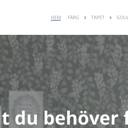
HEM
FÄRG
TAPET
GOL
lt du behöver 