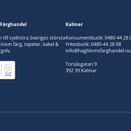
Färghandel
Kalmar
ill sydöstra Sveriges största
Konsumentbutik:
0480-44 28 
inom färg, tapeter, kakel &
Yrkesbutik: 0480-44 28 08
 golv.
info@hagblomsfarghandel.nu
Torsåsgatan 9
392 39 Kalmar