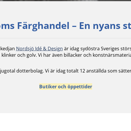
ms Färghandel – En nyans s
skedjan
Nordsjö Idé & Design
är idag sydöstra Sveriges stör
 klinker och golv. Vi har även billacker och konstnärsmateria
 tjugotal dotterbolag. Vi är idag totalt 12 anställda som sä
Butiker och öppettider