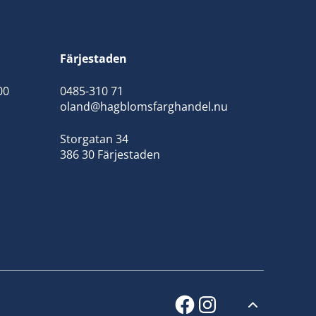
Färjestaden
00
0485-310 71
oland@hagblomsfarghandel.nu
Storgatan 34
386 30 Färjestaden
facebook
instagram