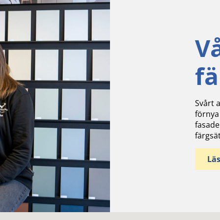
V
f
Svårt a
förnya
fasade
färgsä
Lä