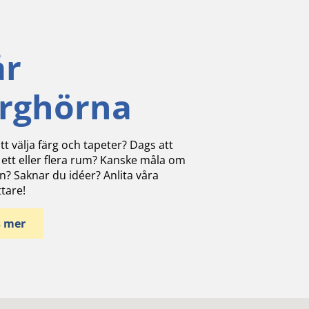
år
ärghörna
tt välja färg och tapeter? Dags att
 ett eller flera rum? Kanske måla om
n? Saknar du idéer? Anlita våra
ttare!
s mer