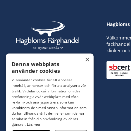
Hagbloms 
Välkommen t
fackhandel 
klinker och
×
Denna webbplats
använder cookies
Vi använder cookies för att anpassa
innehåll, annonser och för att analysera vår
trafik. Vi delar också information om din
användning av vår webbplats med våra
reklam- och analyspartners som kan
kombinera den med annan information som
du har tillhandahållit dem eller som de har
samlat in från din användning av deras
tjänster.
Läs mer