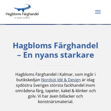
Allt du behöver för
att måla och renovera
Hagbloms Färghandel
– En nyans starkare
Hagbloms Färghandel i Kalmar, som ingår i
butikskedjan
Nordsjö Idé & Design
är idag
sydöstra Sveriges största fackhandel inom
områdena färg, tapeter, kakel & klinker och
golv. Vi har även billacker och
konstnärsmaterial.