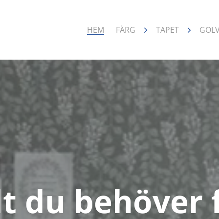
HEM
FÄRG
TAPET
GOL
lt du behöver 