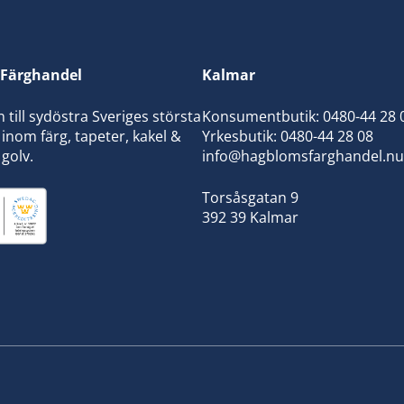
Färghandel
Kalmar
ill sydöstra Sveriges största
Konsumentbutik:
0480-44 28 
inom färg, tapeter, kakel &
Yrkesbutik: 0480-44 28 08
 golv.
info@hagblomsfarghandel.nu
Torsåsgatan 9
392 39 Kalmar