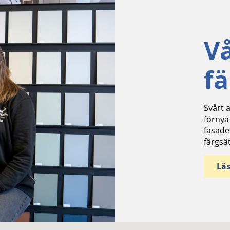
V
f
Svårt a
förnya
fasade
färgsä
Lä