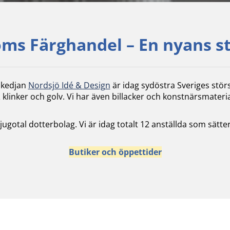
ms Färghandel – En nyans s
skedjan
Nordsjö Idé & Design
är idag sydöstra Sveriges stör
 klinker och golv. Vi har även billacker och konstnärsmateria
 tjugotal dotterbolag. Vi är idag totalt 12 anställda som sä
Butiker och öppettider