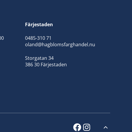
Färjestaden
00
0485-310 71
oland@hagblomsfarghandel.nu
Storgatan 34
386 30 Färjestaden
facebook
instagram