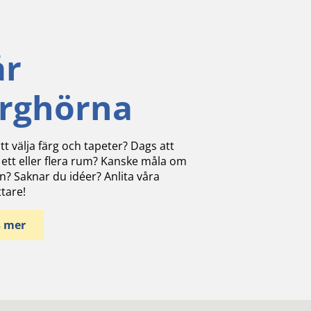
år
ärghörna
tt välja färg och tapeter? Dags att
 ett eller flera rum? Kanske måla om
n? Saknar du idéer? Anlita våra
ttare!
s mer