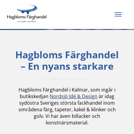
Allt du behöver för
att måla och renovera
Hagbloms Färghandel
– En nyans starkare
Hagbloms Färghandel i Kalmar, som ingår i
butikskedjan
Nordsjö Idé & Design
är idag
sydöstra Sveriges största fackhandel inom
områdena färg, tapeter, kakel & klinker och
golv. Vi har även billacker och
konstnärsmaterial.