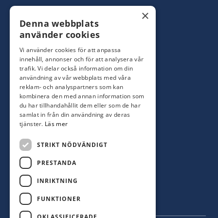
Konsumentbutik:
0480-44 28 00
×
Denna webbplats
Yrkesbutik: 0480-44 28 08
info@hagblomsfarghandel.nu
använder cookies
Vi använder cookies för att anpassa
Torsåsgatan 9
innehåll, annonser och för att analysera vår
392 39 Kalmar
trafik. Vi delar också information om din
användning av vår webbplats med våra
reklam- och analyspartners som kan
Färjestaden
kombinera den med annan information som
du har tillhandahållit dem eller som de har
0485-310 71
samlat in från din användning av deras
oland@hagblomsfarghandel.nu
tjänster.
Läs mer
Storgatan 34
STRIKT NÖDVÄNDIGT
386 30 Färjestaden
PRESTANDA
INRIKTNING
FUNKTIONER
OKLASSIFICERADE