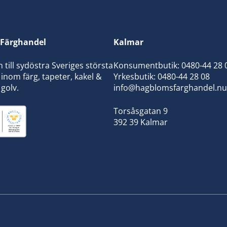
Färghandel
Kalmar
ill sydöstra Sveriges största
Konsumentbutik:
0480-44 28 
inom färg, tapeter, kakel &
Yrkesbutik: 0480-44 28 08
 golv.
info@hagblomsfarghandel.nu
Torsåsgatan 9
392 39 Kalmar