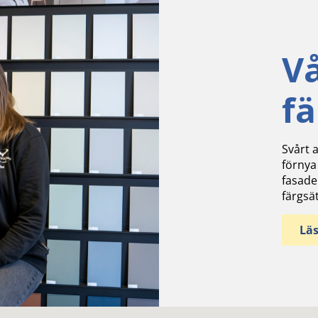
V
f
Svårt a
förnya
fasade
färgsä
Lä