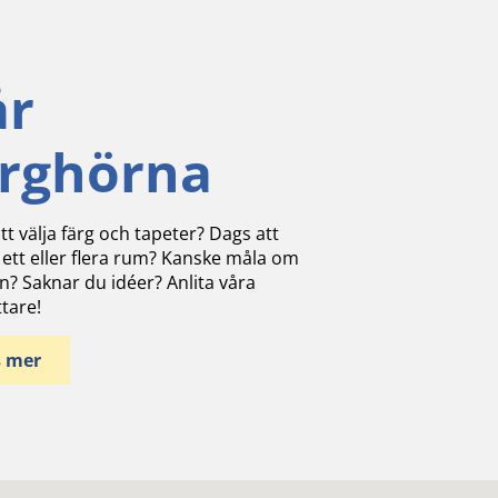
år
ärghörna
tt välja färg och tapeter? Dags att
 ett eller flera rum? Kanske måla om
n? Saknar du idéer? Anlita våra
ttare!
s mer