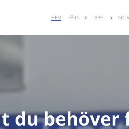
HEM
FÄRG
TAPET
GOL
lt du behöver 