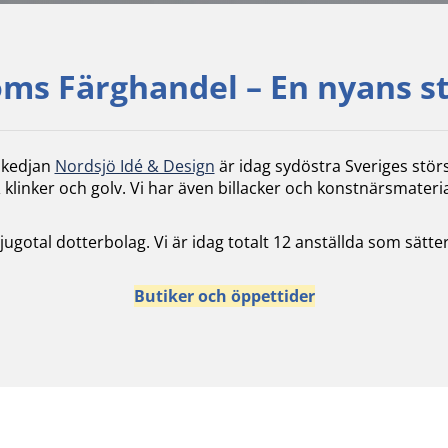
ms Färghandel – En nyans s
skedjan
Nordsjö Idé & Design
är idag sydöstra Sveriges stör
 klinker och golv. Vi har även billacker och konstnärsmateria
 tjugotal dotterbolag. Vi är idag totalt 12 anställda som sä
Butiker och öppettider