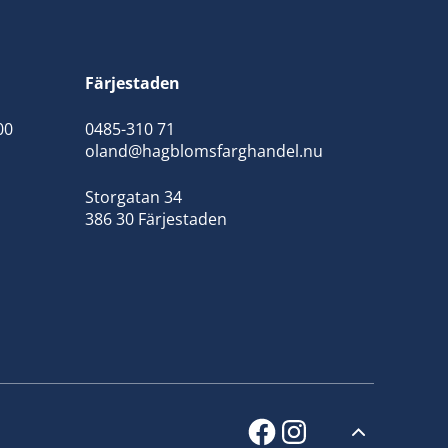
Färjestaden
00
0485-310 71
oland@hagblomsfarghandel.nu
Storgatan 34
386 30 Färjestaden
facebook
instagram