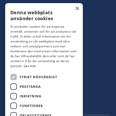
Konsumentbutik:
0480-44 28 00
×
Denna webbplats
Yrkesbutik: 0480-44 28 08
info@hagblomsfarghandel.nu
använder cookies
Vi använder cookies för att anpassa
Torsåsgatan 9
innehåll, annonser och för att analysera vår
392 39 Kalmar
trafik. Vi delar också information om din
användning av vår webbplats med våra
reklam- och analyspartners som kan
Färjestaden
kombinera den med annan information som
du har tillhandahållit dem eller som de har
0485-310 71
samlat in från din användning av deras
oland@hagblomsfarghandel.nu
tjänster.
Läs mer
Storgatan 34
STRIKT NÖDVÄNDIGT
386 30 Färjestaden
PRESTANDA
INRIKTNING
FUNKTIONER
OKLASSIFICERADE