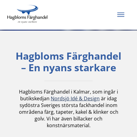
Allt du behöver för
att måla och renovera
Hagbloms Färghandel
– En nyans starkare
Hagbloms Färghandel i Kalmar, som ingår i
butikskedjan
Nordsjö Idé & Design
är idag
sydöstra Sveriges största fackhandel inom
områdena färg, tapeter, kakel & klinker och
golv. Vi har även billacker och
konstnärsmaterial.