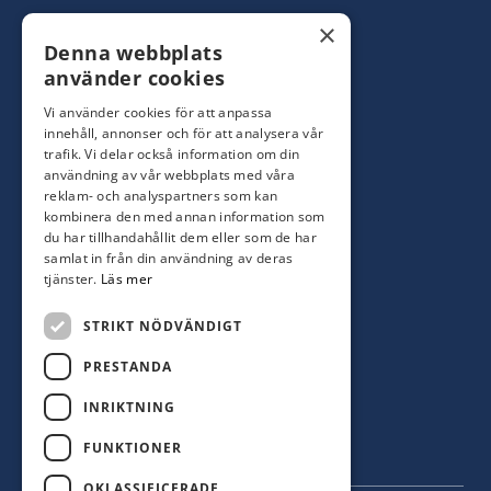
Konsumentbutik:
0480-44 28 00
×
Denna webbplats
Yrkesbutik: 0480-44 28 08
info@hagblomsfarghandel.nu
använder cookies
Vi använder cookies för att anpassa
Torsåsgatan 9
innehåll, annonser och för att analysera vår
392 39 Kalmar
trafik. Vi delar också information om din
användning av vår webbplats med våra
reklam- och analyspartners som kan
Färjestaden
kombinera den med annan information som
du har tillhandahållit dem eller som de har
0485-310 71
samlat in från din användning av deras
oland@hagblomsfarghandel.nu
tjänster.
Läs mer
Storgatan 34
STRIKT NÖDVÄNDIGT
386 30 Färjestaden
PRESTANDA
INRIKTNING
FUNKTIONER
OKLASSIFICERADE