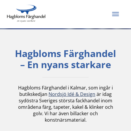
Allt du behöver för
att måla och renovera
Hagbloms Färghandel
– En nyans starkare
Hagbloms Färghandel i Kalmar, som ingår i
butikskedjan
Nordsjö Idé & Design
är idag
sydöstra Sveriges största fackhandel inom
områdena färg, tapeter, kakel & klinker och
golv. Vi har även billacker och
konstnärsmaterial.