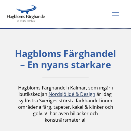
Allt du behöver för
att måla och renovera
Hagbloms Färghandel
– En nyans starkare
Hagbloms Färghandel i Kalmar, som ingår i
butikskedjan
Nordsjö Idé & Design
är idag
sydöstra Sveriges största fackhandel inom
områdena färg, tapeter, kakel & klinker och
golv. Vi har även billacker och
konstnärsmaterial.