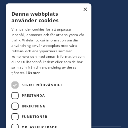
Konsumentbutik:
0480-44 28 00
×
Denna webbplats
Yrkesbutik: 0480-44 28 08
info@hagblomsfarghandel.nu
använder cookies
Vi använder cookies för att anpassa
Torsåsgatan 9
innehåll, annonser och för att analysera vår
392 39 Kalmar
trafik. Vi delar också information om din
användning av vår webbplats med våra
reklam- och analyspartners som kan
Färjestaden
kombinera den med annan information som
du har tillhandahållit dem eller som de har
0485-310 71
samlat in från din användning av deras
oland@hagblomsfarghandel.nu
tjänster.
Läs mer
Storgatan 34
STRIKT NÖDVÄNDIGT
386 30 Färjestaden
PRESTANDA
INRIKTNING
FUNKTIONER
OKLASSIFICERADE