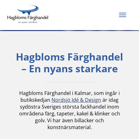
Allt du behöver för
att måla och renovera
Hagbloms Färghandel
– En nyans starkare
Hagbloms Färghandel i Kalmar, som ingår i
butikskedjan
Nordsjö Idé & Design
är idag
sydöstra Sveriges största fackhandel inom
områdena färg, tapeter, kakel & klinker och
golv. Vi har även billacker och
konstnärsmaterial.