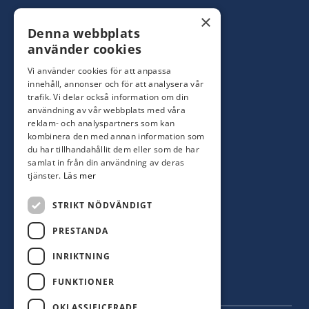
Konsumentbutik:
0480-44 28 00
×
Denna webbplats
Yrkesbutik: 0480-44 28 08
info@hagblomsfarghandel.nu
använder cookies
Vi använder cookies för att anpassa
Torsåsgatan 9
innehåll, annonser och för att analysera vår
392 39 Kalmar
trafik. Vi delar också information om din
användning av vår webbplats med våra
reklam- och analyspartners som kan
Färjestaden
kombinera den med annan information som
du har tillhandahållit dem eller som de har
0485-310 71
samlat in från din användning av deras
oland@hagblomsfarghandel.nu
tjänster.
Läs mer
Storgatan 34
STRIKT NÖDVÄNDIGT
386 30 Färjestaden
PRESTANDA
INRIKTNING
FUNKTIONER
OKLASSIFICERADE