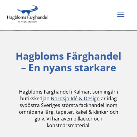
Allt du behöver för
att måla och renovera
Hagbloms Färghandel
– En nyans starkare
Hagbloms Färghandel i Kalmar, som ingår i
butikskedjan
Nordsjö Idé & Design
är idag
sydöstra Sveriges största fackhandel inom
områdena färg, tapeter, kakel & klinker och
golv. Vi har även billacker och
konstnärsmaterial.