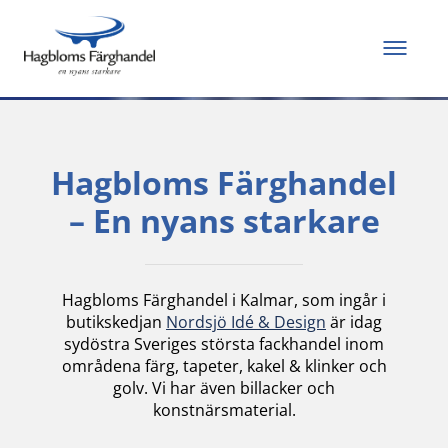
Allt du behöver för
att måla och renovera
Hagbloms Färghandel
– En nyans starkare
Hagbloms Färghandel i Kalmar, som ingår i
butikskedjan
Nordsjö Idé & Design
är idag
sydöstra Sveriges största fackhandel inom
områdena färg, tapeter, kakel & klinker och
golv. Vi har även billacker och
konstnärsmaterial.