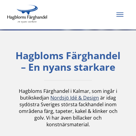
Allt du behöver för
att måla och renovera
Hagbloms Färghandel
– En nyans starkare
Hagbloms Färghandel i Kalmar, som ingår i
butikskedjan
Nordsjö Idé & Design
är idag
sydöstra Sveriges största fackhandel inom
områdena färg, tapeter, kakel & klinker och
golv. Vi har även billacker och
konstnärsmaterial.