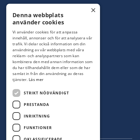
Konsumentbutik:
0480-44 28 00
×
Denna webbplats
Yrkesbutik: 0480-44 28 08
info@hagblomsfarghandel.nu
använder cookies
Vi använder cookies för att anpassa
Torsåsgatan 9
innehåll, annonser och för att analysera vår
392 39 Kalmar
trafik. Vi delar också information om din
användning av vår webbplats med våra
reklam- och analyspartners som kan
Färjestaden
kombinera den med annan information som
du har tillhandahållit dem eller som de har
0485-310 71
samlat in från din användning av deras
oland@hagblomsfarghandel.nu
tjänster.
Läs mer
Storgatan 34
STRIKT NÖDVÄNDIGT
386 30 Färjestaden
PRESTANDA
INRIKTNING
FUNKTIONER
OKLASSIFICERADE