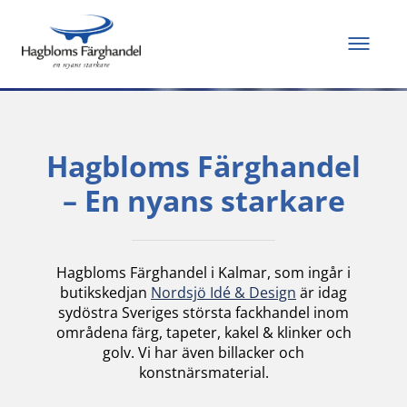
Allt du behöver för
att måla och renovera
Hagbloms Färghandel
– En nyans starkare
Hagbloms Färghandel i Kalmar, som ingår i
butikskedjan
Nordsjö Idé & Design
är idag
sydöstra Sveriges största fackhandel inom
områdena färg, tapeter, kakel & klinker och
golv. Vi har även billacker och
konstnärsmaterial.