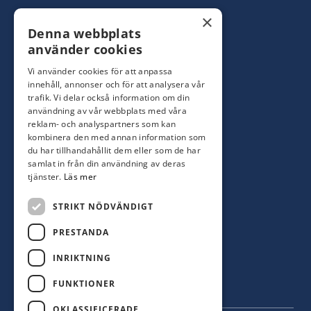
Konsumentbutik:
0480-44 28 00
×
Denna webbplats
Yrkesbutik: 0480-44 28 08
info@hagblomsfarghandel.nu
använder cookies
Vi använder cookies för att anpassa
Torsåsgatan 9
innehåll, annonser och för att analysera vår
392 39 Kalmar
trafik. Vi delar också information om din
användning av vår webbplats med våra
reklam- och analyspartners som kan
Färjestaden
kombinera den med annan information som
du har tillhandahållit dem eller som de har
0485-310 71
samlat in från din användning av deras
oland@hagblomsfarghandel.nu
tjänster.
Läs mer
Storgatan 34
STRIKT NÖDVÄNDIGT
386 30 Färjestaden
PRESTANDA
INRIKTNING
FUNKTIONER
OKLASSIFICERADE