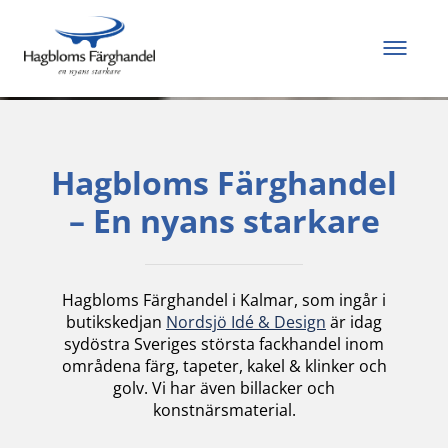
Allt du behöver för
att måla och renovera
Hagbloms Färghandel
– En nyans starkare
Hagbloms Färghandel i Kalmar, som ingår i
butikskedjan
Nordsjö Idé & Design
är idag
sydöstra Sveriges största fackhandel inom
områdena färg, tapeter, kakel & klinker och
golv. Vi har även billacker och
konstnärsmaterial.