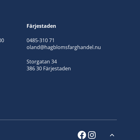
Färjestaden
00
0485-310 71
oland@hagblomsfarghandel.nu
Storgatan 34
386 30 Färjestaden
facebook
instagram