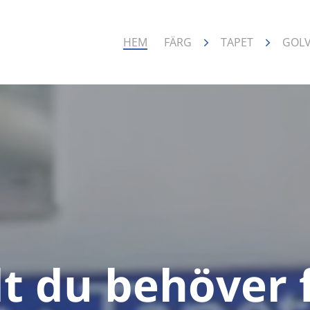
HEM
FÄRG
TAPET
GOL
lt du behöver 