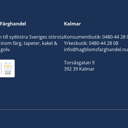
Färghandel
Kalmar
ill sydöstra Sveriges största
Konsumentbutik:
0480-44 28 
inom färg, tapeter, kakel &
Yrkesbutik: 0480-44 28 08
 golv.
info@hagblomsfarghandel.nu
Torsåsgatan 9
392 39 Kalmar