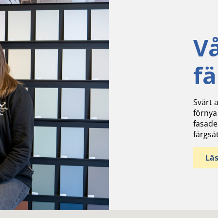
V
f
Svårt a
förnya
fasade
färgsä
Lä