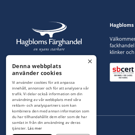
Hagbloms 
Välkommen t
fackhandel 
klinker och
×
Denna webbplats
använder cookies
Vi använder cookies för att anpassa
innehåll, annonser och för att analysera vår
trafik. Vi delar också information om din
användning av vår webbplats med våra
reklam- och analyspartners som kan
kombinera den med annan information som
du har tillhandahållit dem eller som de har
samlat in från din användning av deras
tjänster.
Läs mer