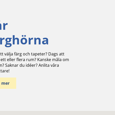
år
ärghörna
tt välja färg och tapeter? Dags att
 ett eller flera rum? Kanske måla om
n? Saknar du idéer? Anlita våra
ttare!
s mer