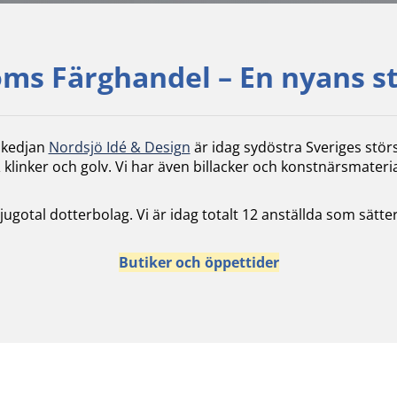
ms Färghandel – En nyans s
skedjan
Nordsjö Idé & Design
är idag sydöstra Sveriges stör
 klinker och golv. Vi har även billacker och konstnärsmateria
 tjugotal dotterbolag. Vi är idag totalt 12 anställda som sä
Butiker och öppettider