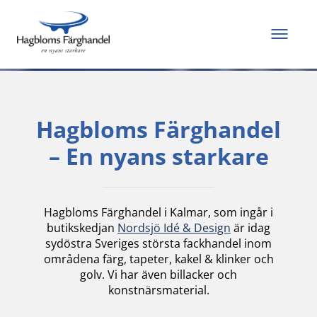
Allt du behöver för
att måla och renovera
Hagbloms Färghandel
– En nyans starkare
Hagbloms Färghandel i Kalmar, som ingår i
butikskedjan
Nordsjö Idé & Design
är idag
sydöstra Sveriges största fackhandel inom
områdena färg, tapeter, kakel & klinker och
golv. Vi har även billacker och
konstnärsmaterial.