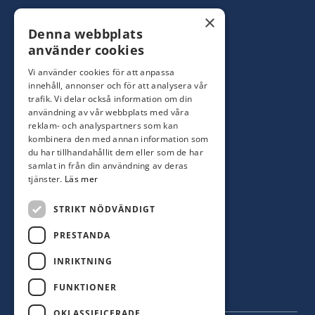
Konsumentbutik:
0480-44 28 00
×
Denna webbplats
Yrkesbutik: 0480-44 28 08
info@hagblomsfarghandel.nu
använder cookies
Vi använder cookies för att anpassa
Torsåsgatan 9
innehåll, annonser och för att analysera vår
392 39 Kalmar
trafik. Vi delar också information om din
användning av vår webbplats med våra
reklam- och analyspartners som kan
Färjestaden
kombinera den med annan information som
du har tillhandahållit dem eller som de har
0485-310 71
samlat in från din användning av deras
oland@hagblomsfarghandel.nu
tjänster.
Läs mer
Storgatan 34
STRIKT NÖDVÄNDIGT
386 30 Färjestaden
PRESTANDA
INRIKTNING
FUNKTIONER
OKLASSIFICERADE