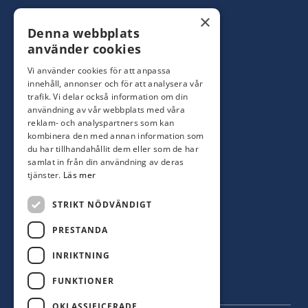
Konsumentbutik:
0480-44 28 00
×
Denna webbplats
Yrkesbutik: 0480-44 28 08
info@hagblomsfarghandel.nu
använder cookies
Vi använder cookies för att anpassa
Torsåsgatan 9
innehåll, annonser och för att analysera vår
392 39 Kalmar
trafik. Vi delar också information om din
användning av vår webbplats med våra
reklam- och analyspartners som kan
Färjestaden
kombinera den med annan information som
du har tillhandahållit dem eller som de har
0485-310 71
samlat in från din användning av deras
oland@hagblomsfarghandel.nu
tjänster.
Läs mer
Storgatan 34
STRIKT NÖDVÄNDIGT
386 30 Färjestaden
PRESTANDA
INRIKTNING
FUNKTIONER
OKLASSIFICERADE