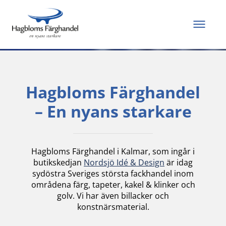
Allt du behöver för
att måla och renovera
Hagbloms Färghandel
– En nyans starkare
Hagbloms Färghandel i Kalmar, som ingår i
butikskedjan
Nordsjö Idé & Design
är idag
sydöstra Sveriges största fackhandel inom
områdena färg, tapeter, kakel & klinker och
golv. Vi har även billacker och
konstnärsmaterial.