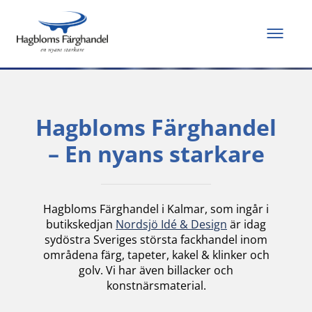
Allt du behöver för
att måla och renovera
Hagbloms Färghandel
– En nyans starkare
Hagbloms Färghandel i Kalmar, som ingår i
butikskedjan
Nordsjö Idé & Design
är idag
sydöstra Sveriges största fackhandel inom
områdena färg, tapeter, kakel & klinker och
golv. Vi har även billacker och
konstnärsmaterial.