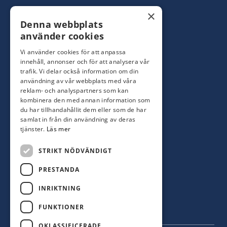
Konsumentbutik:
0480-44 28 00
×
Denna webbplats
Yrkesbutik: 0480-44 28 08
info@hagblomsfarghandel.nu
använder cookies
Vi använder cookies för att anpassa
Torsåsgatan 9
innehåll, annonser och för att analysera vår
392 39 Kalmar
trafik. Vi delar också information om din
användning av vår webbplats med våra
reklam- och analyspartners som kan
Färjestaden
kombinera den med annan information som
du har tillhandahållit dem eller som de har
0485-310 71
samlat in från din användning av deras
oland@hagblomsfarghandel.nu
tjänster.
Läs mer
Storgatan 34
STRIKT NÖDVÄNDIGT
386 30 Färjestaden
PRESTANDA
INRIKTNING
FUNKTIONER
OKLASSIFICERADE