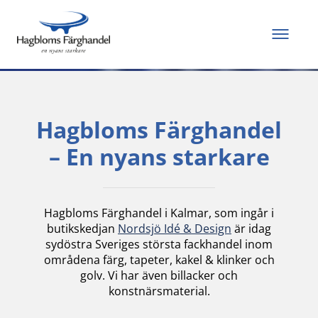
Allt du behöver för
att måla och renovera
Hagbloms Färghandel
– En nyans starkare
Hagbloms Färghandel i Kalmar, som ingår i
butikskedjan
Nordsjö Idé & Design
är idag
sydöstra Sveriges största fackhandel inom
områdena färg, tapeter, kakel & klinker och
golv. Vi har även billacker och
konstnärsmaterial.