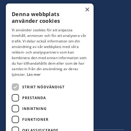
Konsumentbutik:
0480-44 28 00
×
Denna webbplats
Yrkesbutik: 0480-44 28 08
info@hagblomsfarghandel.nu
använder cookies
Vi använder cookies för att anpassa
Torsåsgatan 9
innehåll, annonser och för att analysera vår
392 39 Kalmar
trafik. Vi delar också information om din
användning av vår webbplats med våra
reklam- och analyspartners som kan
Färjestaden
kombinera den med annan information som
du har tillhandahållit dem eller som de har
0485-310 71
samlat in från din användning av deras
oland@hagblomsfarghandel.nu
tjänster.
Läs mer
Storgatan 34
STRIKT NÖDVÄNDIGT
386 30 Färjestaden
PRESTANDA
INRIKTNING
FUNKTIONER
OKLASSIFICERADE