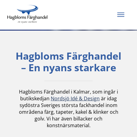
Allt du behöver för
att måla och renovera
Hagbloms Färghandel
– En nyans starkare
Hagbloms Färghandel i Kalmar, som ingår i
butikskedjan
Nordsjö Idé & Design
är idag
sydöstra Sveriges största fackhandel inom
områdena färg, tapeter, kakel & klinker och
golv. Vi har även billacker och
konstnärsmaterial.